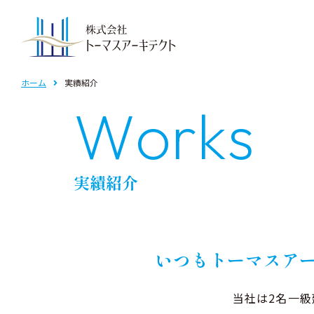
事業紹介TOP
ホーム
実績紹介
W
o
r
k
s
共同住宅
自
実績紹介
いつもトーマスア
当社は2名⼀