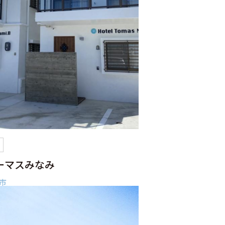
ル
ーマスみなみ
市