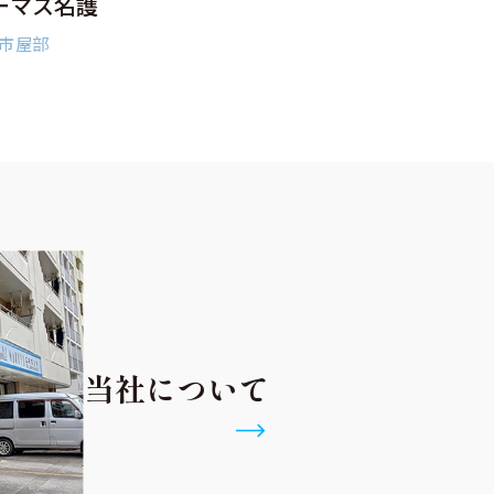
ーマス名護
市屋部
当社について