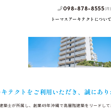
098-878-8555
(月)
トーマスアーキテクトについ
社ブランド賃貸
テナントビル
戸建
ーキテクトをご利用いただき、誠にあり
級建築⼠が所属し、創業
49年
沖縄で⾼層階建築をリードして