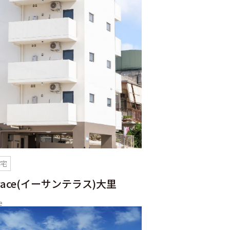
住宅
errace(イーサンテラス)大里
e