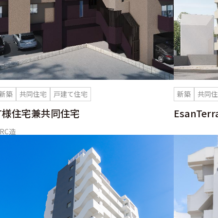
新築
共同住宅
戸建て住宅
新築
共同
T様住宅兼共同住宅
EsanTe
#RC造