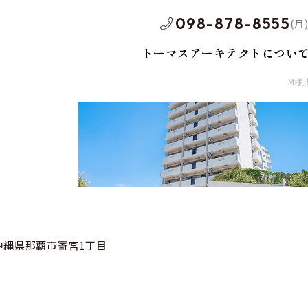
098-878-8555
(月)
トーマスアーキテクトについ
M様
社ブランド賃貸
テナントビル
戸建
沖縄県那覇市寄宮1丁目