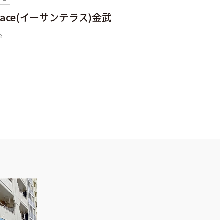
errace(イーサンテラス)金武
e