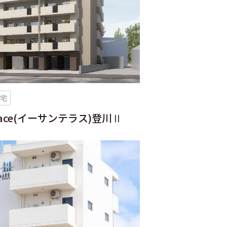
住宅
rrace(イーサンテラス)登川Ⅱ