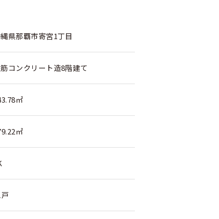
沖縄県那覇市寄宮1丁目
鉄筋コンクリート造8階建て
43.78㎡
79.22㎡
K
1戸