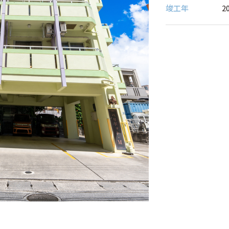
竣⼯年
2