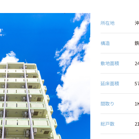
所在地
構造
敷地⾯積
2
延床⾯積
5
間取り
1
総⼾数
2