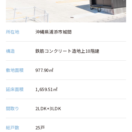
所在地
沖縄県浦添市城間
構造
鉄筋コンクリート造地上10階建
敷地⾯積
977.90㎡
延床⾯積
1,659.51㎡
間取り
2LDK+3LDK
総⼾数
25戸