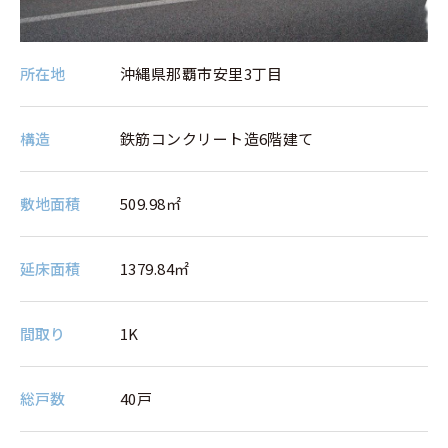
所在地
沖縄県那覇市安里3丁目
構造
鉄筋コンクリート造6階建て
敷地⾯積
509.98㎡
延床⾯積
1379.84㎡
間取り
1K
総⼾数
40戸